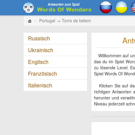
Portugal → Torre de bélem
Russisch
Ant
Ukrainisch
Willkommen auf unser
Englisch
das du im Spiel Wor
zu lösende Level. E
Französisch
Spiel Words Of Wond
Italienisch
Klicken Sie auf das 
richtigen Antworten
herunter und verwöhn
Niveau jederzeit schn