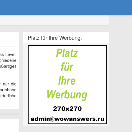
Platz für Ihre Werbung:
as Level,
schiedene
oßartiges
n nur die
martphone
rderliche