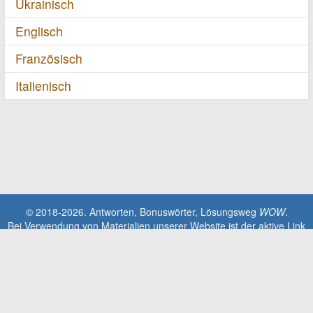
Ukrainisch
Englisch
Französisch
Italienisch
© 2018-2026. Antworten, Bonuswörter, Lösungsweg
WOW
.
Bei Verwendung von Materialien unserer Website ist der aktive Link
zur Website erforderlich!
Diese Seite steht in keinem Zusammenhang mit der Anwendung
Words Of Wonders. Alle geistigen Eigentumsrechte, Marken und
urheberrechtlich geschützten Materialien sind Eigentum der jeweiligen
Entwickler.