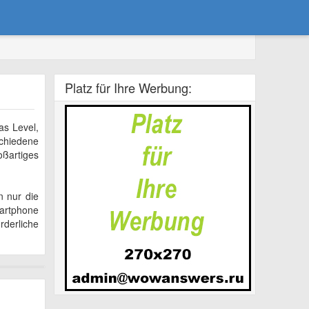
Platz für Ihre Werbung:
as Level,
schiedene
oßartiges
n nur die
martphone
rderliche