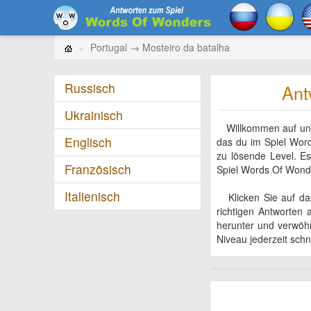
Portugal → Mosteiro da batalha
Russisch
Ant
Ukrainisch
Willkommen auf unser
Englisch
das du im Spiel Wor
zu lösende Level. E
Französisch
Spiel Words Of Wond
Italienisch
Klicken Sie auf das 
richtigen Antworten
herunter und verwöhn
Niveau jederzeit schn