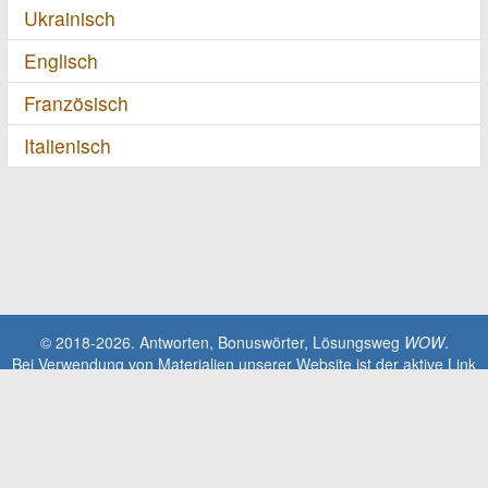
Ukrainisch
Englisch
Französisch
Italienisch
© 2018-2026. Antworten, Bonuswörter, Lösungsweg
WOW
.
Bei Verwendung von Materialien unserer Website ist der aktive Link
zur Website erforderlich!
Diese Seite steht in keinem Zusammenhang mit der Anwendung
Words Of Wonders. Alle geistigen Eigentumsrechte, Marken und
urheberrechtlich geschützten Materialien sind Eigentum der jeweiligen
Entwickler.