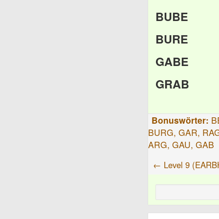
BUBE
BURE
GABE
GRAB
Bonuswörter:
B
BURG, GAR, RAG
ARG, GAU, GAB
← Level 9 (EARB