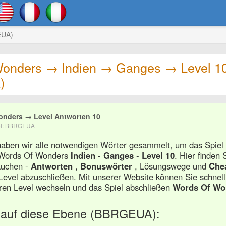
EUA)
onders → Indien → Ganges → Level 1
)
onders → Level Antworten 10
vel: BBRGEUA
 haben wir alle notwendigen Wörter gesammelt, um das Spiel
n Words Of Wonders
Indien
-
Ganges
-
Level 10
. Hier finden 
rauchen -
Antworten
,
Bonuswörter
, Lösungswege und
Che
evel abzuschließen. Mit unserer Website können Sie schnell
ren Level wechseln und das Spiel abschließen
Words Of Wo
 auf diese Ebene (BBRGEUA):