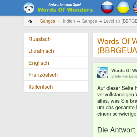
Ganges
Indien → Ganges → Level 10 (BBRG
Russisch
Words Of W
(BBRGEUA
Ukrainisch
Englisch
Words Of W
Französisch
Briefe von Le
Italienisch
Auf dieser Seite
vervollständige
alles, was Sie b
um das gesamte L
einem schwierige
Die Antwort