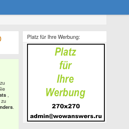
Platz für Ihre Werbung:
0
 zu
Sie
ats
,
 zu
nders
.