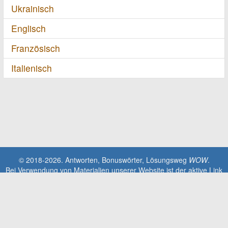
Ukrainisch
Englisch
Französisch
Italienisch
© 2018-2026. Antworten, Bonuswörter, Lösungsweg
WOW
.
Bei Verwendung von Materialien unserer Website ist der aktive Link
zur Website erforderlich!
Diese Seite steht in keinem Zusammenhang mit der Anwendung
Words Of Wonders. Alle geistigen Eigentumsrechte, Marken und
urheberrechtlich geschützten Materialien sind Eigentum der jeweiligen
Entwickler.